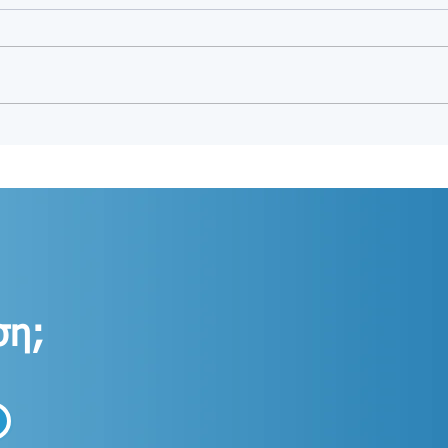
Ενεργειακή πυκνότητα
Γιατί
τροφίμων
συχν
ση;