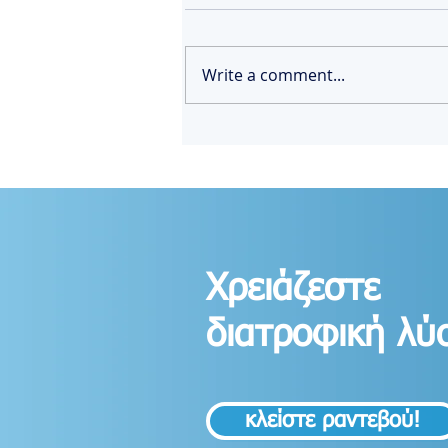
Write a comment...
Πλήρης οδηγός GLP-1
φαρμάκων για απώλεια βάρους
Χρειάζεστε
διατροφική λύ
κλείστε ραντεβού!