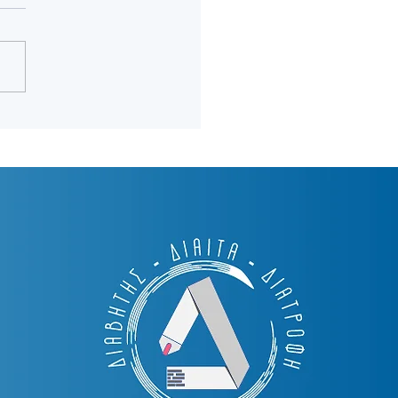
 πεινάω συνέχεια; Οι 5 πιο
οί λόγοι