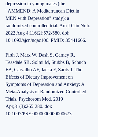
depression in young males (the 
"AMMEND: A Mediterranean Diet in 
MEN with Depression" study): a 
randomized controlled trial. Am J Clin Nutr. 
2022 Aug 4;116(2):572-580. doi: 
10.1093/ajcn/nqac106. PMID: 35441666.
Firth J, Marx W, Dash S, Carney R, 
Teasdale SB, Solmi M, Stubbs B, Schuch 
FB, Carvalho AF, Jacka F, Sarris J. The 
Effects of Dietary Improvement on 
Symptoms of Depression and Anxiety: A 
Meta-Analysis of Randomized Controlled 
Trials. Psychosom Med. 2019 
Apr;81(3):265-280. doi: 
10.1097/PSY.0000000000000673. 