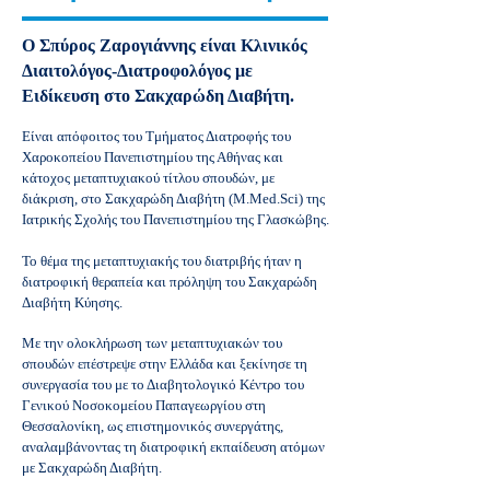
O Σπύρος Ζαρογιάννης είναι Κλινικός
Διαιτολόγος-Διατροφολόγος με
Ειδίκευση στο Σακχαρώδη Διαβήτη.
Είναι απόφοιτος του Τμήματος Διατροφής του
Χαροκοπείου Πανεπιστημίου της Αθήνας και
κάτοχος μεταπτυχιακού τίτλου σπουδών, με
διάκριση, στο Σακχαρώδη Διαβήτη (M.Med.Sci) της
Ιατρικής Σχολής του Πανεπιστημίου της Γλασκώβης.
Το θέμα της μεταπτυχιακής του διατριβής ήταν η
διατροφική θεραπεία και πρόληψη του Σακχαρώδη
Διαβήτη Κύησης.
Με την ολοκλήρωση των μεταπτυχιακών του
σπουδών επέστρεψε στην Ελλάδα και ξεκίνησε τη
συνεργασία του με το Διαβητολογικό Κέντρο του
Γενικού Νοσοκομείου Παπαγεωργίου στη
Θεσσαλονίκη, ως επιστημονικός συνεργάτης,
αναλαμβάνοντας τη διατροφική εκπαίδευση ατόμων
με Σακχαρώδη Διαβήτη.