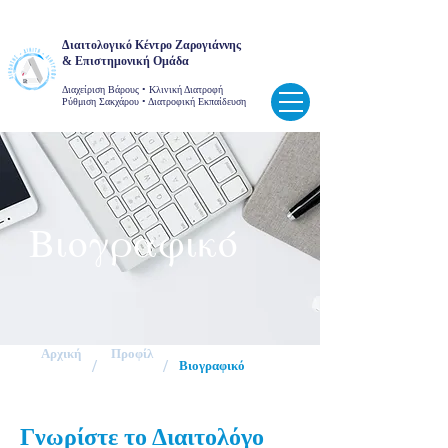
Διαιτολογικό Κέντρο Ζαρογιάννης
& Επιστημονική Ομάδα
Διαχείριση Βάρους • Κλινική Διατροφή
Ρύθμιση Σακχάρου • Διατροφική Εκπαίδευση
Βιογραφικό
Αρχική
Προφίλ
/
/
Βιογραφικό
Γνωρίστε το Διαιτολόγο