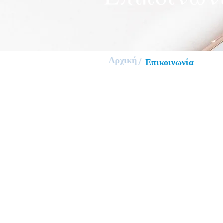
Αρχική
/
Επικοινωνία
Διεύθυνση
Δωδεκανήσου 89 και Ινεπό
Καλαμαριά, 1ος Όροφος
Τηλέφωνο
2310 423915