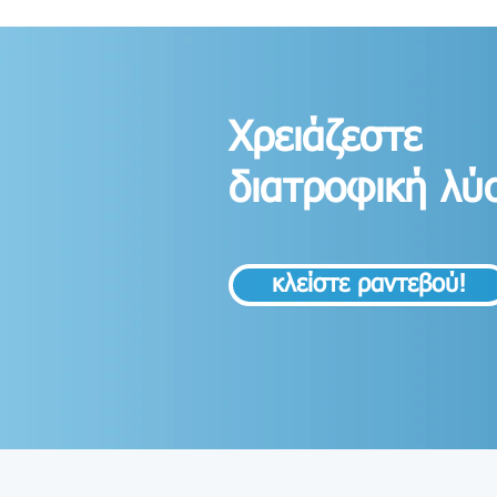
Χρειάζεστε
διατροφική λύ
κλείστε ραντεβού!